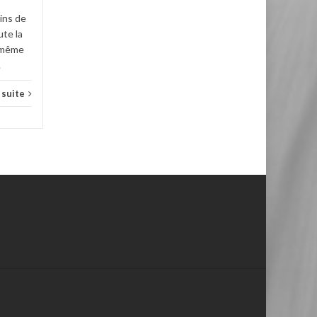
Conseils
Lire la suite
ins de
ute la
, même
.
a suite