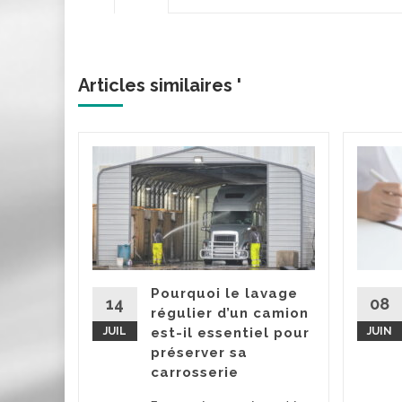
Articles similaires '
ir la
urance
er une
ne bonne
nant…
Pourquoi le lavage
re façon
14
08
régulier d’un camion
JUIL
est-il essentiel pour
JUIN
préserver sa
la suite
carrosserie