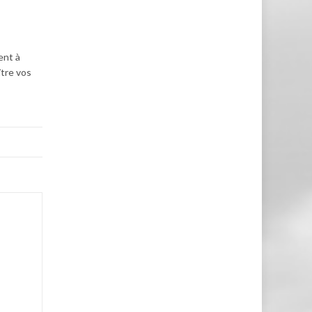
ent à
ître vos