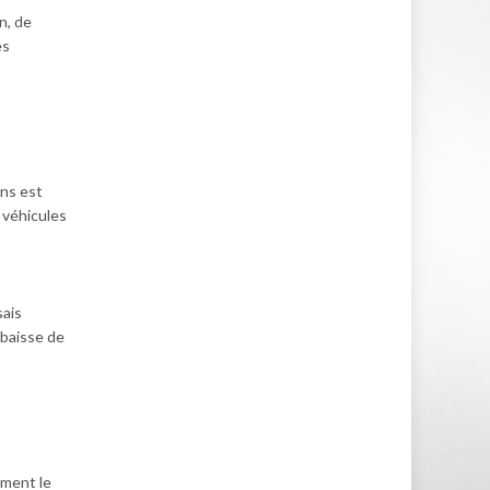
n, de
es
ons est
 véhicules
sais
 baisse de
mment le