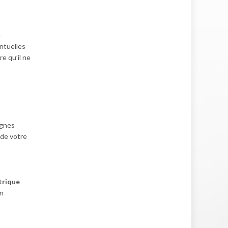
e
entuelles
re qu’il ne
ignes
 de votre
trique
un