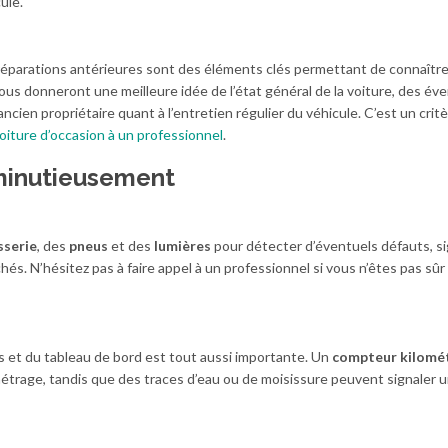
ule.
 réparations antérieures sont des éléments clés permettant de connaîtr
ous donneront une meilleure idée de l’état général de la voiture, des év
ncien propriétaire quant à l’entretien régulier du véhicule. C’est un critè
oiture d’occasion à un professionnel
.
 minutieusement
sserie
, des
pneus
et des
lumières
pour détecter d’éventuels défauts, s
s. N’hésitez pas à faire appel à un professionnel si vous n’êtes pas sûr
s et du tableau de bord est tout aussi importante. Un
compteur kilomé
étrage, tandis que des traces d’eau ou de moisissure peuvent signaler 