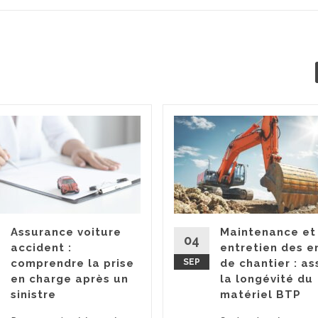
Assurance voiture
Maintenance et
04
accident :
entretien des e
comprendre la prise
SEP
de chantier : as
en charge après un
la longévité du
sinistre
matériel BTP