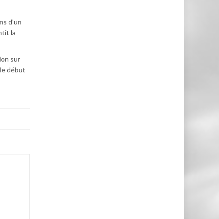
ins d’un
tit la
ion sur
 le début