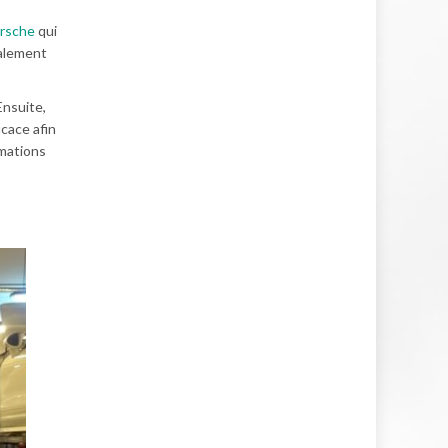
orsche
qui
galement
Ensuite,
cace afin
rmations