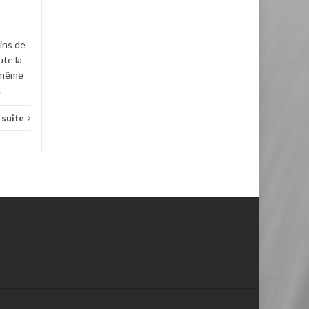
matin :...
Conseils
Lire la suite
ins de
ute la
, même
.
a suite