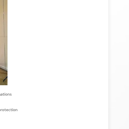
mations
 protection