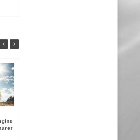
Assurances
30
13
professionnelles,
MAI
auto et habitation :
FÉV
le guide utile pour
entrepreneurs
Vous avez lancé votre
activité ? Bravo ! Tout roule,
ngins
les premiers contrats
surer
tombent, l’énergie est au
Conse
rendez-vous. Et puis un