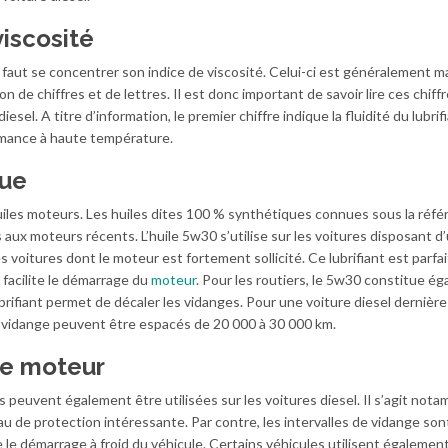
viscosité
il faut se concentrer son indice de viscosité. Celui-ci est généralement 
on de chiffres et de lettres. Il est donc important de savoir lire ces chiff
iesel. A titre d’information, le premier chiffre indique la fluidité du lubrif
ormance à haute température.
que
d’huiles moteurs. Les huiles dites 100 % synthétiques connues sous la réf
x moteurs récents. L’huile 5w30 s’utilise sur les voitures disposant d’u
es voitures dont le moteur est fortement sollicité. Ce lubrifiant est parfai
l facilite le démarrage du
moteur
. Pour les routiers, le 5w30 constitue é
ubrifiant permet de décaler les vidanges. Pour une voiture diesel dernière
e vidange peuvent être espacés de 20 000 à 30 000 km.
le moteur
 peuvent également être utilisées sur les voitures diesel. Il s’agit not
au de protection intéressante. Par contre, les intervalles de vidange son
te le démarrage à froid du véhicule. Certains véhicules utilisent égalemen