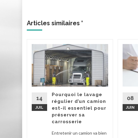
Articles similaires '
ir la
urance
er une
ne bonne
nant…
Pourquoi le lavage
re façon
14
08
régulier d’un camion
JUIL
est-il essentiel pour
JUIN
préserver sa
la suite
carrosserie
Entretenir un camion va bien