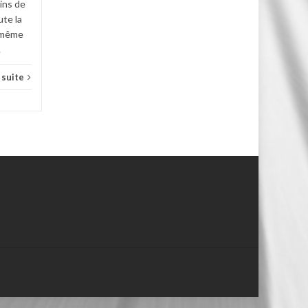
ins de
ute la
, même
.
a suite