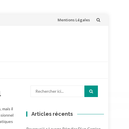
Aller
Mentions Légales
au
contenu
Recherche
l
pour
:
 mais il
Articles récents
ssionnel
ratiques
Pourquoi Le Lavage Régulier D’un Camion