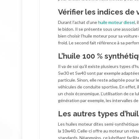
Vérifier les indices de 
Durant l’achat d’une
huile moteur diesel
, 
le bidon. Il se présente sous une associati
bien choisir l’huile moteur pour sa voiture d
froid. Le second fait référence à sa perf
L’huile 100 % synthéti
Il va de soi qu’il existe plusieurs types 
5w30 et 5w40 sont par exemple adaptées au
particule. Sinon, elle reste adaptée pour l
véhicules de conduite sportive. En effet, i
un choix économique. L’utilisation de ce l
génération par exemple, les intervalles d
Les autres types d’hui
Les huiles moteur dites semi-synthétiques
la 10w40. Celle-ci offre au moteur un nive
standards. Néanmoins, ce lubrifiant facili