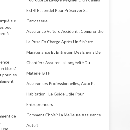
Est-Il Essentiel Pour Préserver Sa
marqué sur
Carrosserie
res pour
Assurance Voiture Accident : Comprendre
iant à
La Prise En Charge Après Un Sinistre
Maintenance Et Entretien Des Engins De
érence
Chantier : Assurer La Longévité Du
n filtre à
Matériel BTP
t pour les
galement
Assurances Professionnelles, Auto Et
Habitation : Le Guide Utile Pour
Entrepreneurs
Comment Choisir La Meilleure Assurance
amment de
t
Auto ?
t une