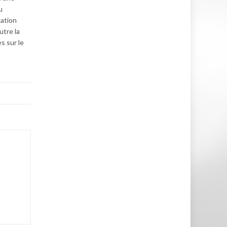
u
mation
utre la
s sur le